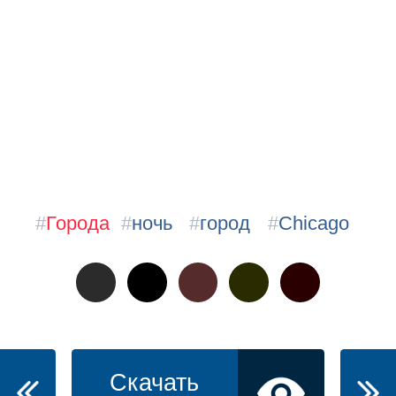
#
Города
#
ночь
#
город
#
Chicago
Скачать