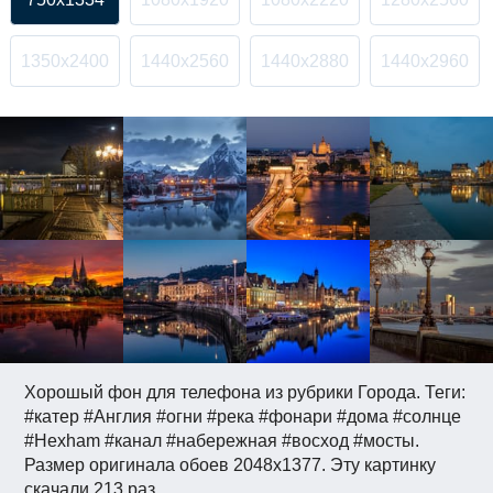
1350x2400
1440x2560
1440x2880
1440x2960
Хорошый фон для телефона из рубрики Города. Теги:
#катер #Англия #огни #река #фонари #дома #солнце
#Hexham #канал #набережная #восход #мосты.
Размер оригинала обоев 2048x1377. Эту картинку
скачали 213 раз.