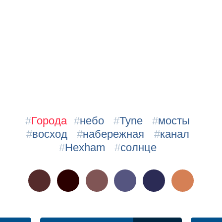
#
Города
#
небо
#
Tyne
#
мосты
#
восход
#
набережная
#
канал
#
Hexham
#
солнце