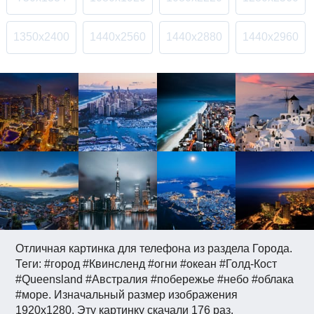
1350x2400
1440x2560
1440x2880
1440x2960
Отличная картинка для телефона из раздела Города.
Теги: #город #Квинсленд #огни #океан #Голд-Кост
#Queensland #Австралия #побережье #небо #облака
#море. Изначальный размер изображения
1920x1280. Эту картинку скачали 176 раз.