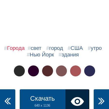
#
Города
#
свет
#
город
#
США
#
утро
#
Нью Йорк
#
здания
Скачать
640 x 1136