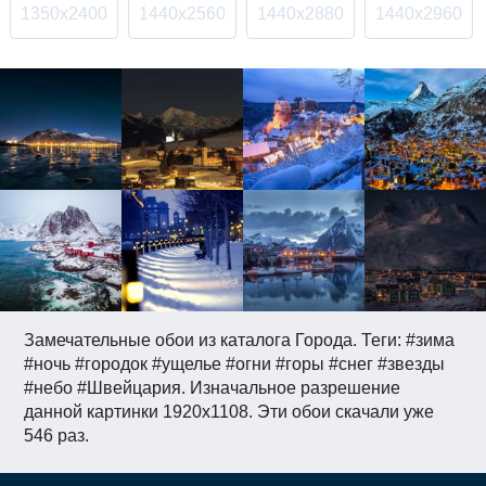
1350x2400
1440x2560
1440x2880
1440x2960
Замечательные обои из каталога Города. Теги: #зима
#ночь #городок #ущелье #огни #горы #снег #звезды
#небо #Швейцария. Изначальное разрешение
данной картинки 1920x1108. Эти обои скачали уже
546 раз.