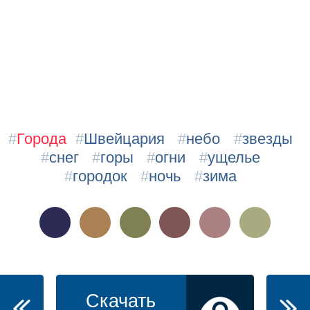
#
Города
#
Швейцария
#
небо
#
звезды
#
снег
#
горы
#
огни
#
ущелье
#
городок
#
ночь
#
зима
Скачать