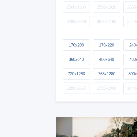
2560x1600
2560x1920
2880
3280x2048
3840x2160
3840
176x208
176x220
240
360x640
480x640
480
720x1280
768x1280
800x
1280x2560
1350x2400
1440