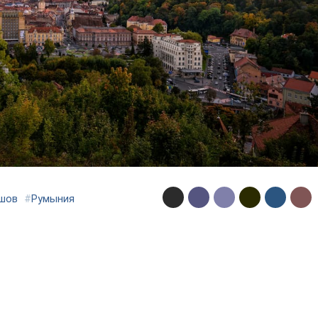
шов
#
Румыния