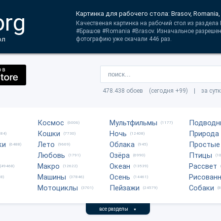
org
Картинка для рабочего стола: Brasov, Romania
Качественая картинка на рабочий стол из раздела
#Брашов #Romania #Brasov. Изначальное разрешен
ол
фотографию уже скачали 446 раз.
478.438 обоев (сегодня +99) | за сут
Космос
Мультфильмы
Подводн
(6006)
(1177)
Кошки
Ночь
Природа
684)
(7730)
(12408)
ки
Лето
Облака
Простые
(6488)
(9669)
(945)
Любовь
Озёра
Птицы
(1791)
(6990)
(1
Макро
Океан
Рассвет
(49468)
(12622)
(13539)
Машины
Осень
Рисован
8)
(37846)
(14461)
Мотоциклы
Пейзажи
Собаки
(3701)
(24579)
(
все разделы
▼