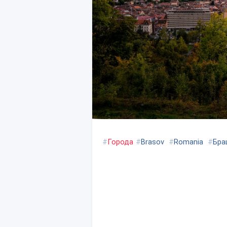
#
Города
#
Brasov
#
Romania
#
Бра