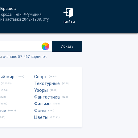
, Брашов
 Города. Теги: #Румыния
ие заставки 2048x1908. Эту
войти
Искать
ки
скачано 57.467 картинок
ый мир
Спорт
(2281)
(1815)
Текстурные
(105933)
(6376)
Узоры
(904)
(3762)
Фантастика
0202)
(821)
Фильмы
(4535)
(334)
ные
Фоны
(4042)
(606)
Цветы
8759)
(28141)