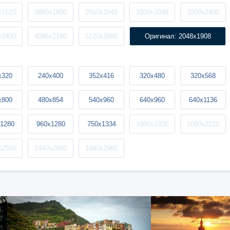
x1620
2880x1800
2560x2048
3200x2048
3200x2400
x2400
4096x2160
5120x2880
Оригинал: 2048x1908
x320
240x400
352x416
320x480
320x568
x800
480x854
540x960
640x960
640x1136
1280
960x1280
750x1334
1080x1920
1080x2220
x2560
1440x2880
1440x2960