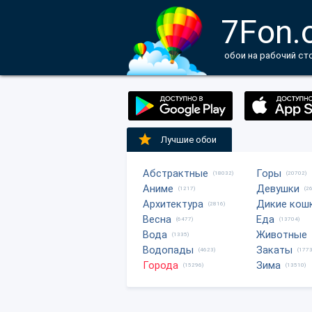
7Fon.
обои на рабочий ст
Лучшие обои
Абстрактные
Горы
(18032)
(20702)
Аниме
Девушки
(1217)
(2
Архитектура
Дикие кош
(2816)
Весна
Еда
(6477)
(13704)
Вода
Животные
(1335)
Водопады
Закаты
(4623)
(1773
Города
Зима
(15296)
(13510)