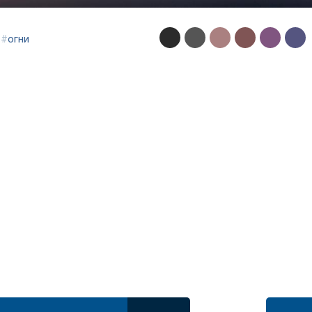
#
огни