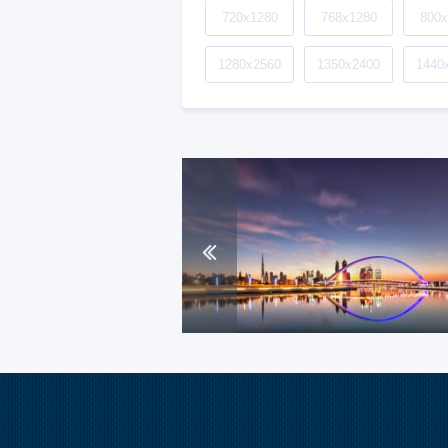
720x1280
768x1280
800x
1280x2560
1350x2400
1440