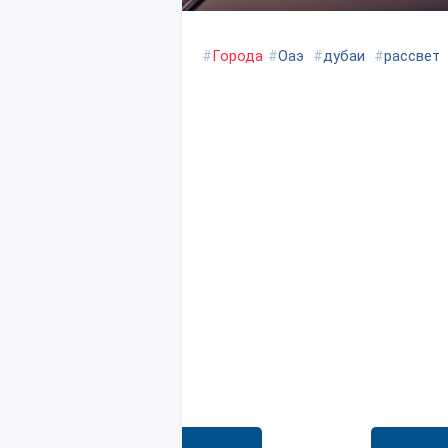
#
Города
#
Оаэ
#
дубаи
#
рассвет