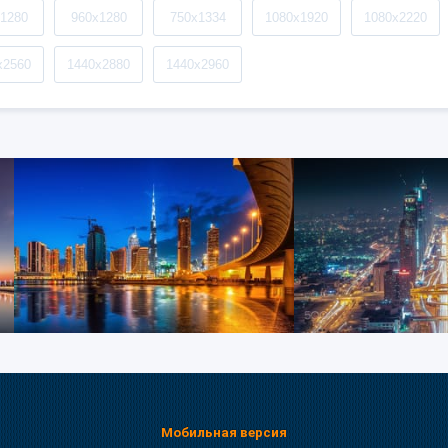
1280
960x1280
750x1334
1080x1920
1080x2220
x2560
1440x2880
1440x2960
Мобильная версия