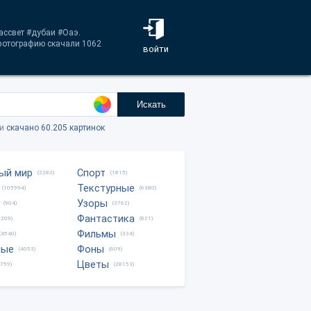
рассвет #дубаи #Оаэ.
 фотографию скачали 1062
войти
Искать
ки
скачано 60.205 картинок
ый мир
Спорт
(2282)
(1815)
Текстурные
(105994)
(6380)
Узоры
(904)
(3762)
Фантастика
0209)
(821)
Фильмы
(4540)
(334)
ные
Фоны
(4053)
(609)
Цветы
8759)
(28153)