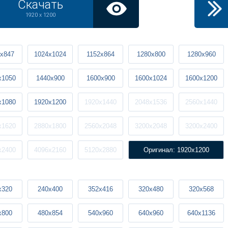
Скачать
1920 x 1200
x847
1024x1024
1152x864
1280x800
1280x960
x1050
1440x900
1600x900
1600x1024
1600x1200
x1080
1920x1200
1920x1440
2048x1536
2560x1440
x1620
2880x1800
2560x2048
3200x2048
3200x2400
x2400
4096x2160
5120x2880
Оригинал: 1920x1200
x320
240x400
352x416
320x480
320x568
x800
480x854
540x960
640x960
640x1136