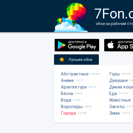
7Fon.
обои на рабочий ст
Лучшие обои
Абстрактные
Горы
(18058)
(20709)
Аниме
Девушки
(1217)
(2
Архитектура
Дикие кош
(2816)
Весна
Еда
(6483)
(13710)
Вода
Животные
(1335)
Водопады
Закаты
(4625)
(1775
Города
Зима
(15298)
(13514)