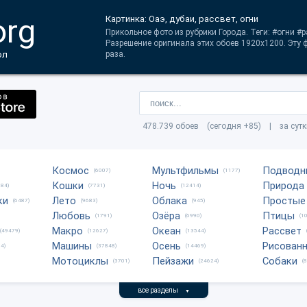
org
Картинка: Оаэ, дубаи, рассвет, огни
Прикольное фото из рубрики Города. Теги: #огни #
Разрешение оригинала этих обоев 1920x1200. Эту
ол
раза.
478.739 обоев (сегодня +85) | за сут
Космос
Мультфильмы
Подводн
(6007)
(1177)
Кошки
Ночь
Природа
684)
(7731)
(12414)
ки
Лето
Облака
Простые
(6487)
(9683)
(945)
Любовь
Озёра
Птицы
(1791)
(6990)
(1
Макро
Океан
Рассвет
(49479)
(12627)
(13544)
Машины
Осень
Рисован
4)
(37848)
(14469)
Мотоциклы
Пейзажи
Собаки
(3701)
(24624)
(
все разделы
▼