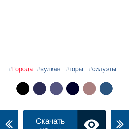
#
Города
#
вулкан
#
горы
#
силуэты
Скачать