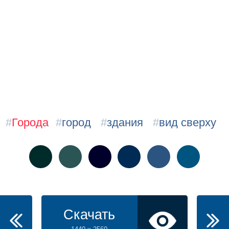
#
Города
#
город
#
здания
#
вид сверху
Скачать