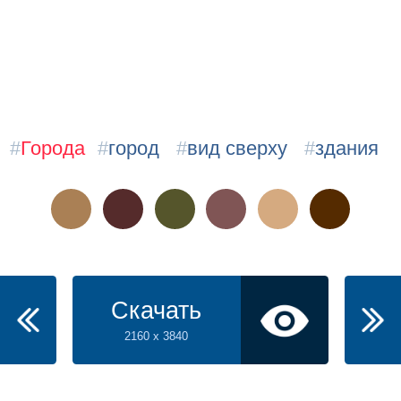
#
Города
#
город
#
вид сверху
#
здания
Скачать
2160 x 3840