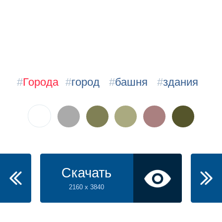
#
Города
#
город
#
башня
#
здания
Скачать
2160 x 3840