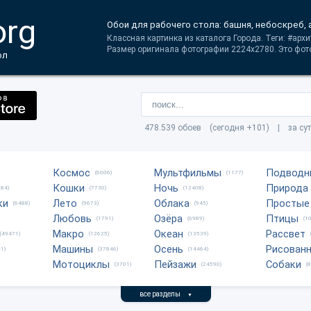
org
Обои для рабочего стола: башня, небоскреб, 
Классная картинка из каталога Города. Теги: #арх
Размер оригинала фотографии 2224x2780. Это фото
ол
478.539 обоев (сегодня +101) | за су
Космос
Мультфильмы
Подводн
(6006)
(1177)
Кошки
Ночь
Природа
684)
(7730)
(12408)
ки
Лето
Облака
Простые
(6488)
(9673)
(945)
Любовь
Озёра
Птицы
(1791)
(6989)
(1
Макро
Океан
Рассвет
(49471)
(12625)
(13539)
Машины
Осень
Рисован
1)
(37846)
(14464)
Мотоциклы
Пейзажи
Собаки
(3701)
(24590)
(
все разделы
▼