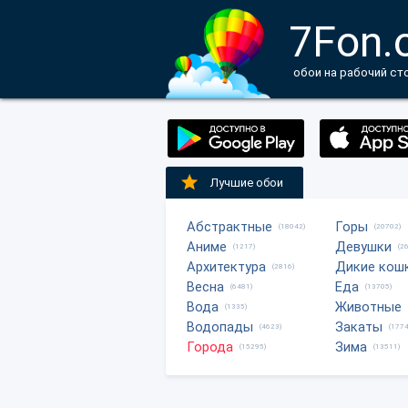
7Fon.
обои на рабочий ст
Лучшие обои
Абстрактные
Горы
(18042)
(20702)
Аниме
Девушки
(1217)
(2
Архитектура
Дикие кош
(2816)
Весна
Еда
(6481)
(13705)
Вода
Животные
(1335)
Водопады
Закаты
(4623)
(1774
Города
Зима
(15295)
(13511)