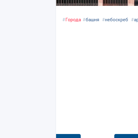
#
Города
#
башня
#
небоскреб
#
а