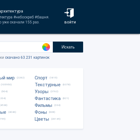
архитектура
итектура #небоскреб #башня.
войти
 уже скачали 155 раз.
Искать
тки
скачано 63.231 картинок
ый мир
Спорт
(2282)
(1815)
Текстурные
(105950)
(6378)
Узоры
(904)
(3762)
Фантастика
0204)
(821)
Фильмы
(4538)
(334)
ные
Фоны
(4046)
(608)
Цветы
8759)
(28145)