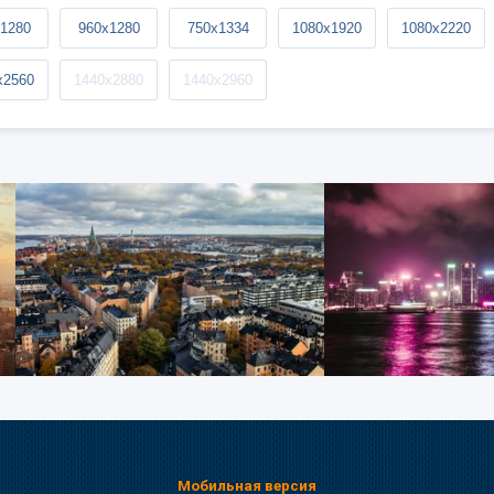
1280
960x1280
750x1334
1080x1920
1080x2220
x2560
1440x2880
1440x2960
Мобильная версия