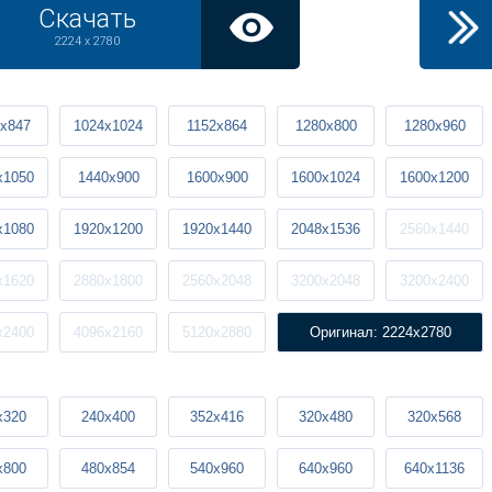
Скачать
2224 x 2780
x847
1024x1024
1152x864
1280x800
1280x960
x1050
1440x900
1600x900
1600x1024
1600x1200
x1080
1920x1200
1920x1440
2048x1536
2560x1440
x1620
2880x1800
2560x2048
3200x2048
3200x2400
x2400
4096x2160
5120x2880
Оригинал: 2224x2780
x320
240x400
352x416
320x480
320x568
x800
480x854
540x960
640x960
640x1136