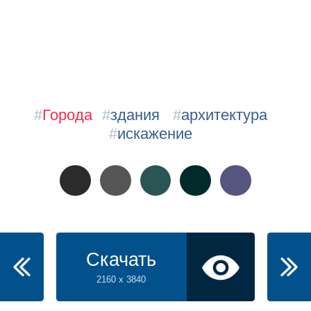
#
Города
#
здания
#
архитектура
#
искажение
Скачать
2160 x 3840