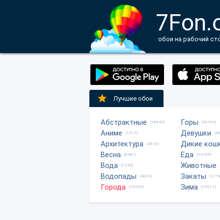
7Fon.
обои на рабочий ст
Лучшие обои
Абстрактные
Горы
(18042)
(20702)
Аниме
Девушки
(1217)
(2
Архитектура
Дикие кош
(2816)
Весна
Еда
(6481)
(13705)
Вода
Животные
(1335)
Водопады
Закаты
(4623)
(1774
Города
Зима
(15295)
(13511)