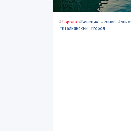
#
Города
#
Венеция
#
канал
#
зака
#
итальянский
#
город