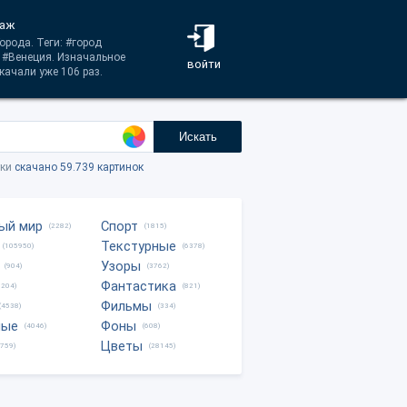
заж
орода. Теги: #город
л #Венеция. Изначальное
войти
качали уже 106 раз.
Искать
тки
скачано 59.739 картинок
ый мир
Спорт
(2282)
(1815)
Текстурные
(105950)
(6378)
Узоры
(904)
(3762)
Фантастика
0204)
(821)
Фильмы
(4538)
(334)
ные
Фоны
(4046)
(608)
Цветы
8759)
(28145)