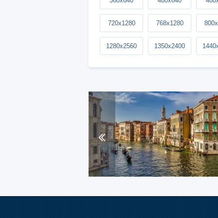
360x640
480x640
480
720x1280
768x1280
800x
1280x2560
1350x2400
1440