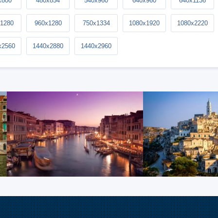
x800
480x854
540x960
640x960
640x1136
1280
960x1280
750x1334
1080x1920
1080x2220
x2560
1440x2880
1440x2960