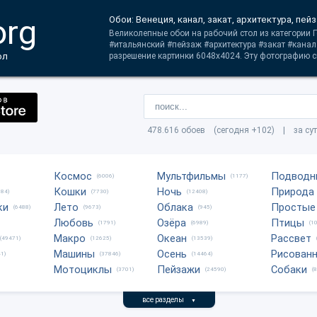
org
Обои: Венеция, канал, закат, архитектура, пей
Великолепные обои на рабочий стол из категории Г
#итальянский #пейзаж #архитектура #закат #кана
ол
разрешение картинки 6048x4024. Эту фотографию с
478.616 обоев (сегодня +102) | за су
Космос
Мультфильмы
Подводн
(6006)
(1177)
Кошки
Ночь
Природа
684)
(7730)
(12408)
ки
Лето
Облака
Простые
(6488)
(9673)
(945)
Любовь
Озёра
Птицы
(1791)
(6989)
(1
Макро
Океан
Рассвет
(49471)
(12625)
(13539)
Машины
Осень
Рисован
1)
(37846)
(14464)
Мотоциклы
Пейзажи
Собаки
(3701)
(24590)
(
все разделы
▼