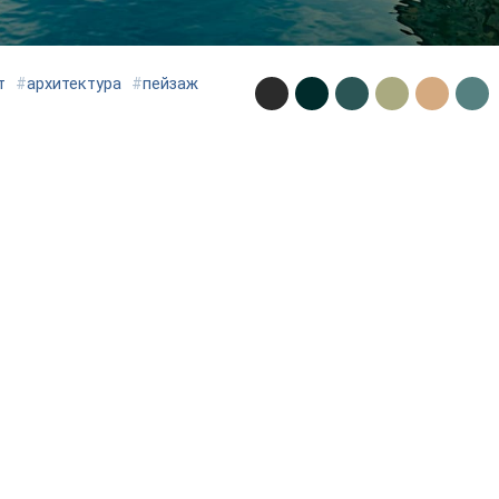
т
#
архитектура
#
пейзаж