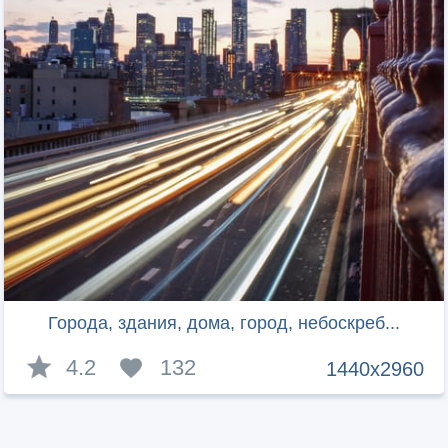
Города, здания, дома, город, небоскреб...
4.2
132
1440x2960