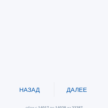
НАЗАД
ДАЛЕЕ
обои с
14017
по
14028
из
23287