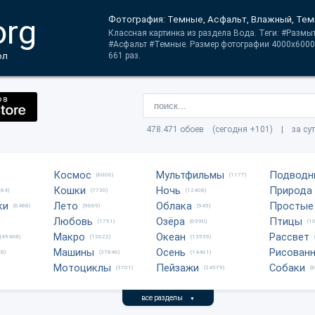
org
Фотография: Темные, Асфальт, Влажный, Те
Классная картинка из раздела Вода. Теги: #Разм
#Асфальт #Темные. Размер фотографии 4000x6000
ол
661 раз.
478.471 обоев (сегодня +101) | за су
Космос
Мультфильмы
Подводн
(6006)
(1177)
Кошки
Ночь
Природа
684)
(7730)
(12408)
ки
Лето
Облака
Простые
(6488)
(9669)
(945)
Любовь
Озёра
Птицы
(1791)
(6990)
(1
Макро
Океан
Рассвет
(49468)
(12622)
(13539)
Машины
Осень
Рисован
8)
(37846)
(14461)
Мотоциклы
Пейзажи
Собаки
(3701)
(24579)
(
все разделы
▼