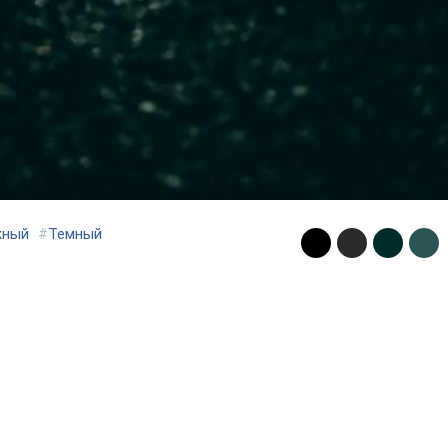
жный
#
Темный