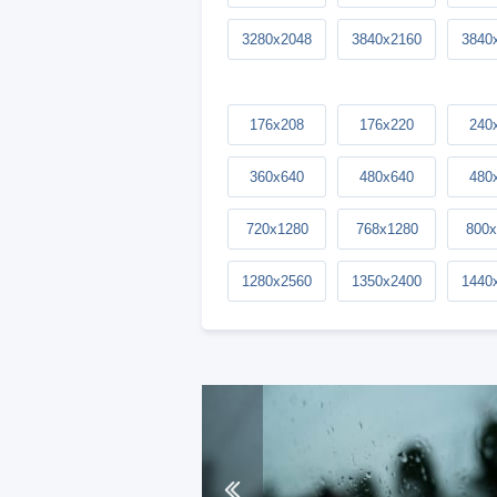
3280x2048
3840x2160
3840
176x208
176x220
240
360x640
480x640
480
720x1280
768x1280
800x
1280x2560
1350x2400
1440