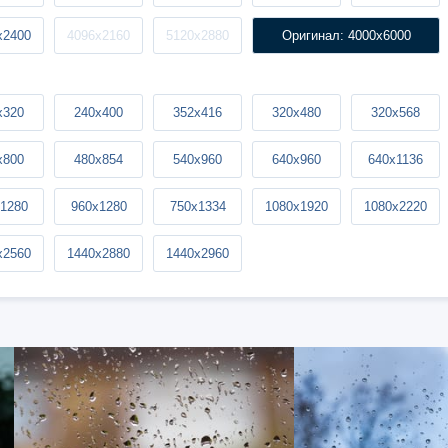
x2400
4096x2160
5120x2880
Оригинал: 4000x6000
x320
240x400
352x416
320x480
320x568
x800
480x854
540x960
640x960
640x1136
1280
960x1280
750x1334
1080x1920
1080x2220
x2560
1440x2880
1440x2960