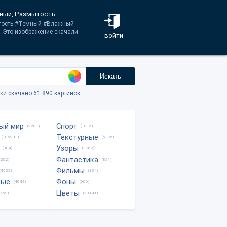
мный, Размытость
ытость #Темный #Влажный
. Это изображение скачали
войти
Искать
тки
скачано 61.890 картинок
ый мир
Спорт
(2281)
(1815)
Текстурные
(105933)
(6376)
Узоры
(904)
(3762)
Фантастика
0202)
(821)
Фильмы
(4535)
(334)
ные
Фоны
(4042)
(606)
Цветы
8759)
(28141)