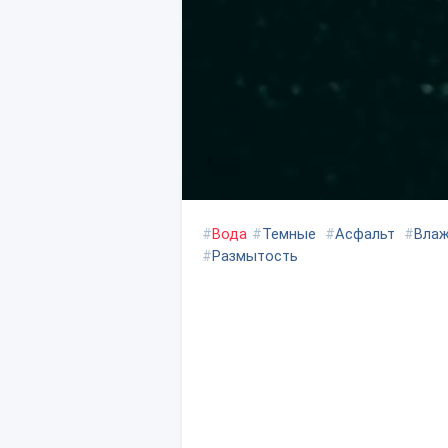
#
Вода
#
Темные
#
Асфальт
#
Вла
#
Размытость