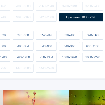
x1620
2880x1800
2560x2048
3200x2048
3200x2400
x2400
4096x2160
5120x2880
Оригинал: 1080x2340
x320
240x400
352x416
320x480
320x568
x800
480x854
540x960
640x960
640x1136
1280
960x1280
750x1334
1080x1920
1080x2220
x2560
1440x2880
1440x2960