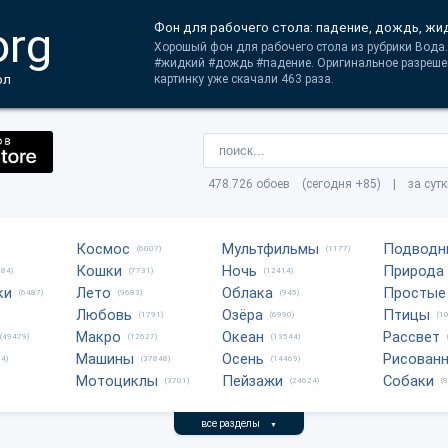
org
Фон для рабочего стола: падение, дождь, жи
Хорошый фон для рабочего стола из рубрики Вода.
#жидкий #дождь #падение. Оригинальное разрешен
ол
картинку уже скачали 463 раза.
478.726 обоев (сегодня +85) | за сут
Космос
Мультфильмы
Подводн
(6007)
(1177)
Кошки
Ночь
Природа
684)
(7731)
(12414)
ки
Лето
Облака
Простые
(6487)
(9683)
(945)
Любовь
Озёра
Птицы
(1791)
(6990)
(1
Макро
Океан
Рассвет
(49479)
(12627)
(13544)
Машины
Осень
Рисован
4)
(37848)
(14469)
Мотоциклы
Пейзажи
Собаки
(3701)
(24624)
(
все разделы
▼