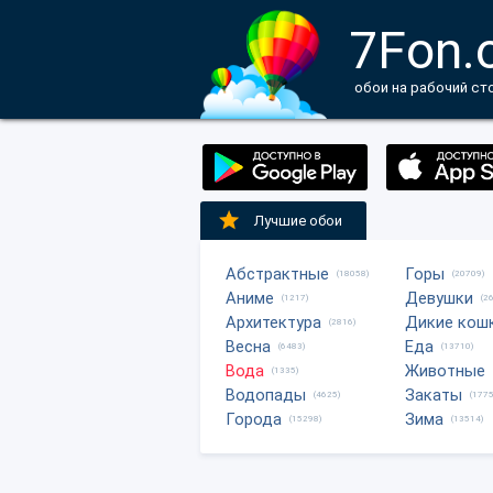
7Fon.
обои на рабочий ст
Лучшие обои
Абстрактные
Горы
(18058)
(20709)
Аниме
Девушки
(1217)
(2
Архитектура
Дикие кош
(2816)
Весна
Еда
(6483)
(13710)
Вода
Животные
(1335)
Водопады
Закаты
(4625)
(1775
Города
Зима
(15298)
(13514)