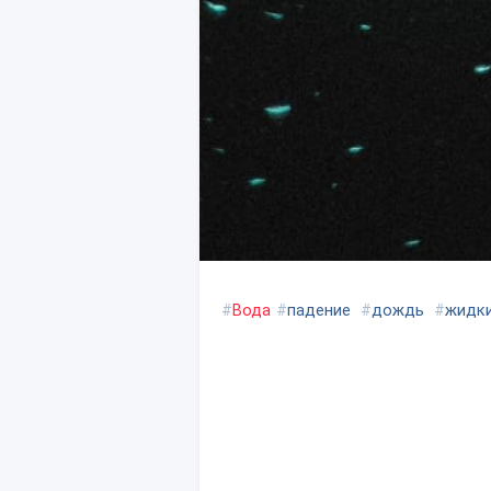
#
Вода
#
падение
#
дождь
#
жидк