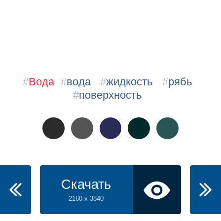
#
Вода
#
вода
#
жидкость
#
рябь
#
поверхность
Скачать
2160 x 3840