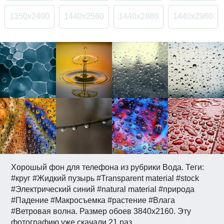
1350x2400
1440x2560
1440x2880
1440x2960
Хорошый фон для телефона из рубрики Вода. Теги:
#круг #Жидкий пузырь #Transparent material #stock
#Электрический синий #natural material #природа
#Падение #Макросъемка #растение #Влага
#Ветровая волна. Размер обоев 3840x2160. Эту
фотографию уже скачали 21 раз.