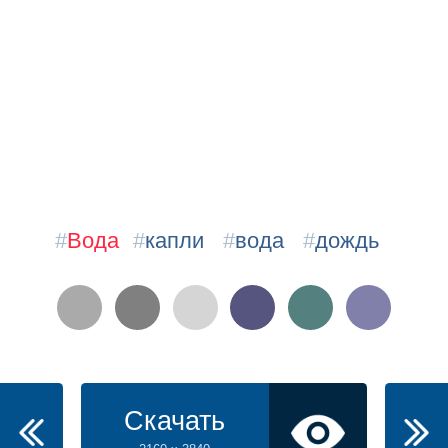
#
Вода
#
капли
#
вода
#
дождь
Скачать