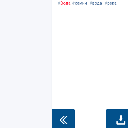
#
Вода
#
камни
#
вода
#
река