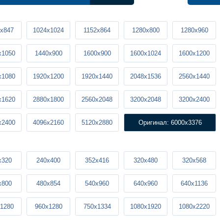
x847
1024x1024
1152x864
1280x800
1280x960
x1050
1440x900
1600x900
1600x1024
1600x1200
x1080
1920x1200
1920x1440
2048x1536
2560x1440
x1620
2880x1800
2560x2048
3200x2048
3200x2400
x2400
4096x2160
5120x2880
Оригинал: 6000x3376
x320
240x400
352x416
320x480
320x568
x800
480x854
540x960
640x960
640x1136
1280
960x1280
750x1334
1080x1920
1080x2220