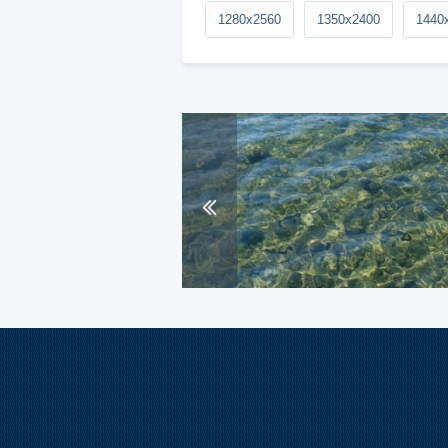
1280x2560
1350x2400
1440