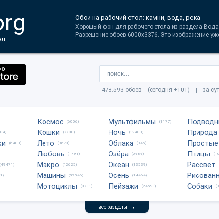
org
Обои на рабочий стол: камни, вода, река
Хорошый фон для рабочего стола из раздела Вода.
Разрешение обоев 6000x3376. Это изображение уже
ол
478.593 обоев (сегодня +101) | за су
Космос
Мультфильмы
Подводн
(6006)
(1177)
Кошки
Ночь
Природа
684)
(7730)
(12408)
ки
Лето
Облака
Простые
(6488)
(9673)
(945)
Любовь
Озёра
Птицы
(1791)
(6989)
(1
Макро
Океан
Рассвет
(49471)
(12625)
(13539)
Машины
Осень
Рисован
1)
(37846)
(14464)
Мотоциклы
Пейзажи
Собаки
(3701)
(24590)
(
все разделы
▼