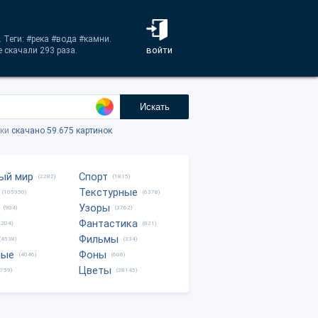
 Теги: #река #вода #камни.
войти
 скачали 293 раза.
Искать
тки
скачано 59.675 картинок
ый мир
Спорт
(2282)
(1815)
Текстурные
(105950)
(6378)
Узоры
(904)
(3762)
Фантастика
0204)
(821)
Фильмы
(4538)
(334)
ные
Фоны
(4046)
(608)
Цветы
8759)
(28145)