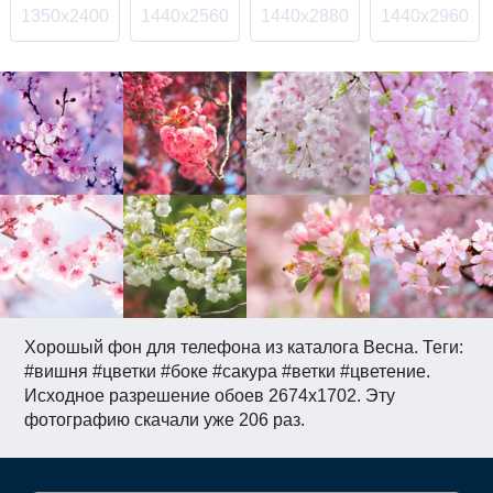
1350x2400
1440x2560
1440x2880
1440x2960
Хорошый фон для телефона из каталога Весна. Теги:
#вишня #цветки #боке #сакура #ветки #цветение.
Исходное разрешение обоев 2674x1702. Эту
фотографию скачали уже 206 раз.