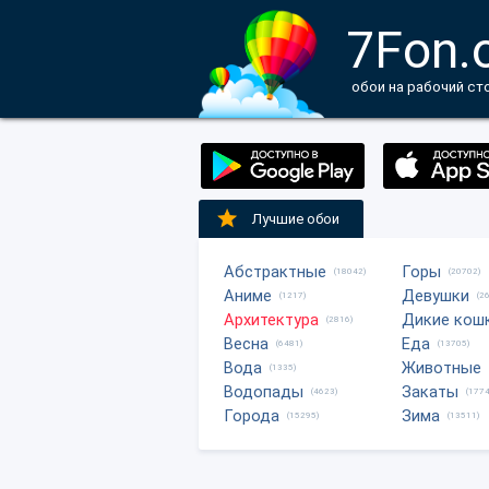
7Fon.
обои на рабочий ст
Лучшие обои
Абстрактные
Горы
(18042)
(20702)
Аниме
Девушки
(1217)
(2
Архитектура
Дикие кош
(2816)
Весна
Еда
(6481)
(13705)
Вода
Животные
(1335)
Водопады
Закаты
(4623)
(1774
Города
Зима
(15295)
(13511)