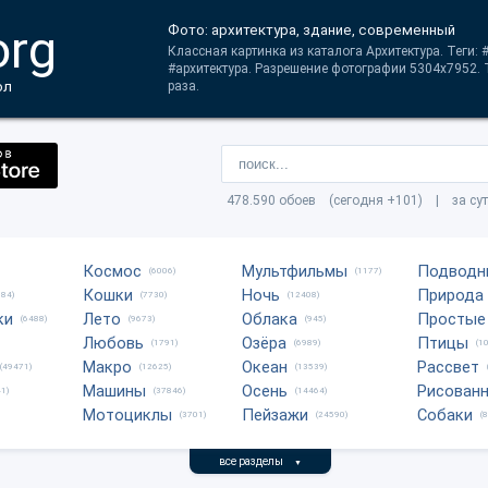
org
Фото: архитектура, здание, современный
Классная картинка из каталога Архитектура. Теги
#архитектура. Разрешение фотографии 5304x7952. 
ол
раза.
478.590 обоев (сегодня +101) | за су
Космос
Мультфильмы
Подводн
(6006)
(1177)
Кошки
Ночь
Природа
684)
(7730)
(12408)
ки
Лето
Облака
Простые
(6488)
(9673)
(945)
Любовь
Озёра
Птицы
(1791)
(6989)
(1
Макро
Океан
Рассвет
(49471)
(12625)
(13539)
Машины
Осень
Рисован
1)
(37846)
(14464)
Мотоциклы
Пейзажи
Собаки
(3701)
(24590)
(
все разделы
▼