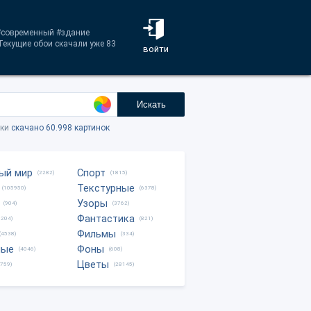
: #современный #здание
Текущие обои скачали уже 83
войти
Искать
тки
скачано 60.998 картинок
ый мир
Спорт
(2282)
(1815)
Текстурные
(105950)
(6378)
Узоры
(904)
(3762)
Фантастика
0204)
(821)
Фильмы
(4538)
(334)
ные
Фоны
(4046)
(608)
Цветы
8759)
(28145)