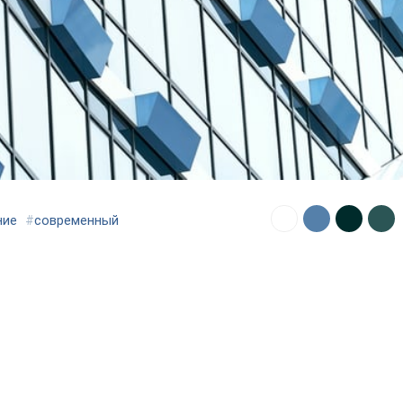
ние
#
современный