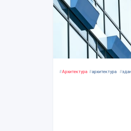
#
Архитектура
#
архитектура
#
зда