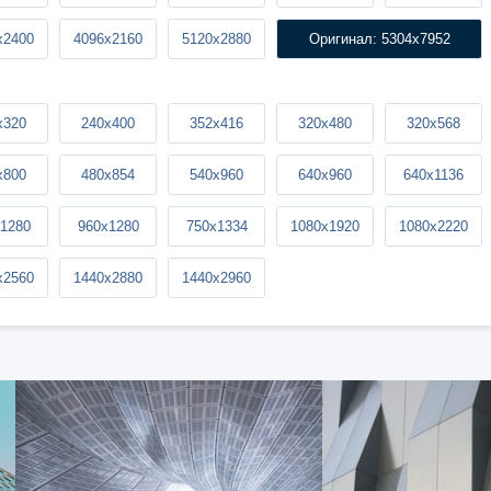
x2400
4096x2160
5120x2880
Оригинал: 5304x7952
x320
240x400
352x416
320x480
320x568
x800
480x854
540x960
640x960
640x1136
1280
960x1280
750x1334
1080x1920
1080x2220
x2560
1440x2880
1440x2960