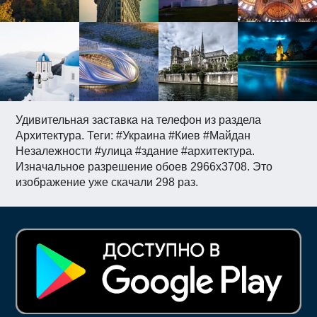
Удивительная заставка на телефон из раздела
Архитектура. Теги: #Украина #Киев #Майдан
Незалежности #улица #здание #архитектура.
Изначальное разрешение обоев 2966x3708. Это
изображение уже скачали 298 раз.