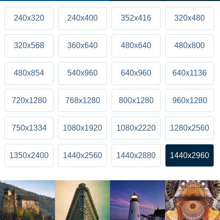
240x320
240x400
352x416
320x480
320x568
360x640
480x640
480x800
480x854
540x960
640x960
640x1136
720x1280
768x1280
800x1280
960x1280
750x1334
1080x1920
1080x2220
1280x2560
1350x2400
1440x2560
1440x2880
1440x2960