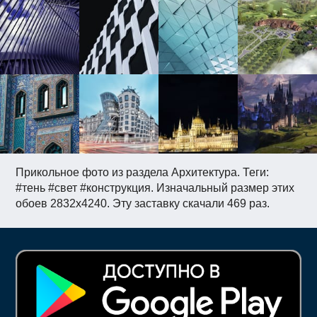
Прикольное фото из раздела Архитектура. Теги:
#тень #свет #конструкция. Изначальный размер этих
обоев 2832x4240. Эту заставку скачали 469 раз.