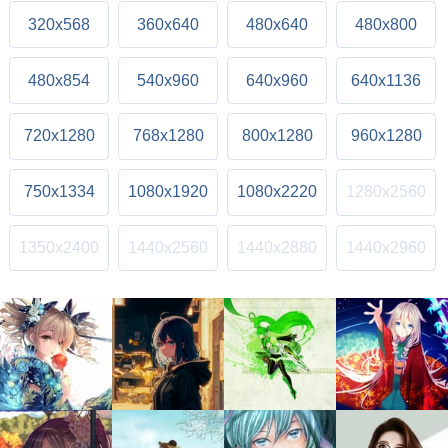
320x568
360x640
480x640
480x800
480x854
540x960
640x960
640x1136
720x1280
768x1280
800x1280
960x1280
750x1334
1080x1920
1080x2220
1280x2560
1350x2400
1440x2560
1440x2880
1440x2960