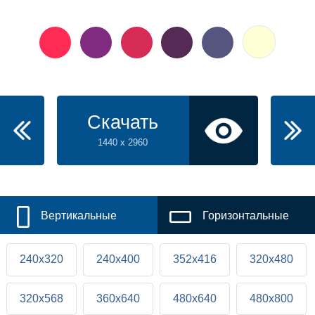
Скачать
1440 x 2960
Вертикальные
Горизонтальные
240x320
240x400
352x416
320x480
320x568
360x640
480x640
480x800