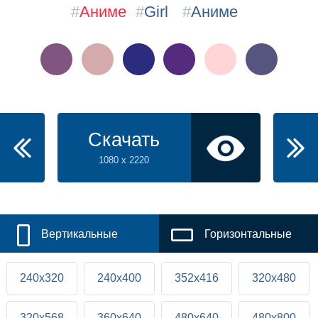
#
Аниме
#
Girl
#
Аниме
Скачать
1080 x 2220
Вертикальные
Горизонтальные
240x320
240x400
352x416
320x480
320x568
360x640
480x640
480x800