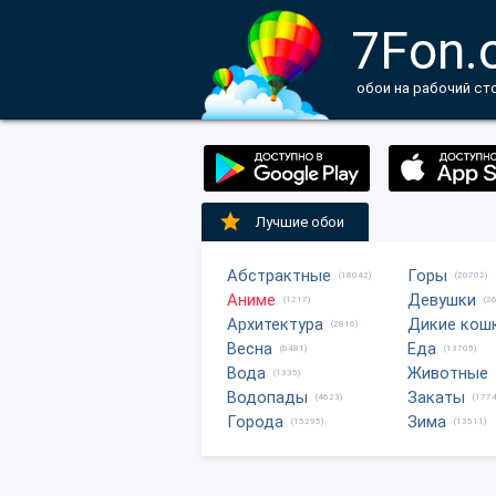
7Fon.
обои на рабочий ст
Лучшие обои
Абстрактные
Горы
(18042)
(20702)
Аниме
Девушки
(1217)
(2
Архитектура
Дикие кош
(2816)
Весна
Еда
(6481)
(13705)
Вода
Животные
(1335)
Водопады
Закаты
(4623)
(1774
Города
Зима
(15295)
(13511)