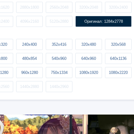
x1620
2880x1800
2560x2048
3200x2048
3200x2400
x2400
4096x2160
5120x2880
Оригинал: 1284x2778
x320
240x400
352x416
320x480
320x568
x800
480x854
540x960
640x960
640x1136
1280
960x1280
750x1334
1080x1920
1080x2220
x2560
1440x2880
1440x2960