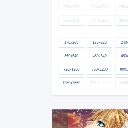
2560x1600
2560x1920
2880
3280x2048
3840x2160
3840
176x208
176x220
240
360x640
480x640
480
720x1280
768x1280
800x
1280x2560
1350x2400
1440