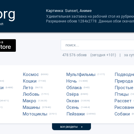
org
Картинка: Sunset, Аниме
Удивительная заставка на рабочий стол из рубрики
Разрешение обоев 1284x2778. Данные обои скачал
ол
478.576 обоев (сегодня +101) | за су
Космос
Мультфильмы
Подводн
(6006)
(1177)
Кошки
Ночь
Природа
684)
(7730)
(12408)
ки
Лето
Облака
Простые
(6488)
(9673)
(945)
Любовь
Озёра
Птицы
(1791)
(6989)
(1
Макро
Океан
Рассвет
(49471)
(12625)
(13539)
Машины
Осень
Рисован
1)
(37846)
(14464)
Мотоциклы
Пейзажи
Собаки
(3701)
(24590)
(
все разделы
▼