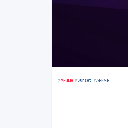
#
Аниме
#
Sunset
#
Аниме