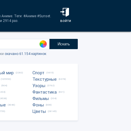
 Аниме. Теги: #Аниме #Sunset.
войти
и 2914 раз.
Искать
тки
скачано 61.154 картинок
ый мир
Спорт
(2282)
(1815)
Текстурные
(105950)
(6378)
Узоры
(904)
(3762)
Фантастика
0204)
(821)
Фильмы
(4538)
(334)
ные
Фоны
(4046)
(608)
Цветы
8759)
(28145)