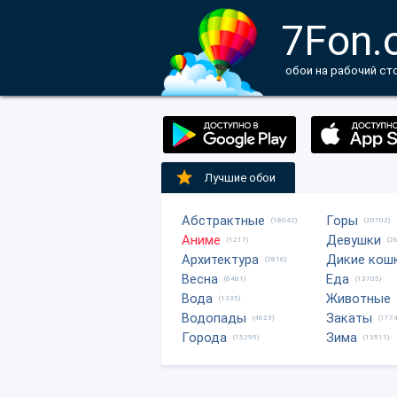
7Fon.
обои на рабочий ст
Лучшие обои
Абстрактные
Горы
(18042)
(20702)
Аниме
Девушки
(1217)
(2
Архитектура
Дикие кош
(2816)
Весна
Еда
(6481)
(13705)
Вода
Животные
(1335)
Водопады
Закаты
(4623)
(1774
Города
Зима
(15295)
(13511)