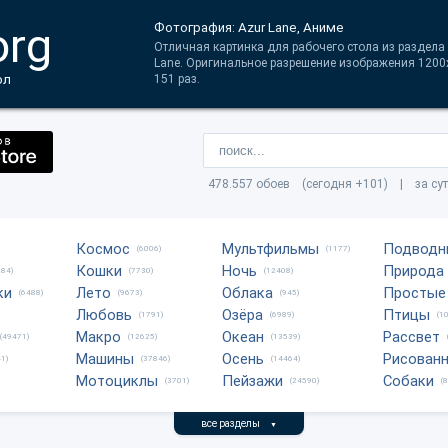
org
Фотография: Azur Lane, Аниме
Отличная картинка для рабочего стола из раздела
Lane. Оригинальное разрешение изображения 1200
ол
151 раз.
478.557 обоев (сегодня +101) | за су
Космос
Мультфильмы
Подводн
(6006)
(1177)
Кошки
Ночь
Природа
684)
(7730)
(12408)
ки
Лето
Облака
Простые
(6488)
(9673)
(945)
Любовь
Озёра
Птицы
(1791)
(6989)
(1
Макро
Океан
Рассвет
(49471)
(12625)
(13539)
Машины
Осень
Рисован
1)
(37846)
(14464)
Мотоциклы
Пейзажи
Собаки
(3701)
(24590)
(
все разделы
▼