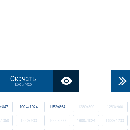
Скачать
1200 x 1920
x847
1024x1024
1152x864
1280x800
1280x960
x1050
1440x900
1600x900
1600x1024
1600x1200