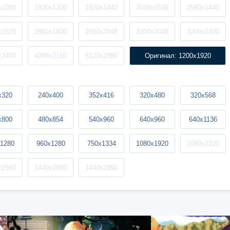
x1080
1920x1200
1920x1440
2048x1536
2560x1440
x1620
2880x1800
2560x2048
3200x2048
3200x2400
x2400
4096x2160
5120x2880
Оригинал: 1200x1920
x320
240x400
352x416
320x480
320x568
x800
480x854
540x960
640x960
640x1136
1280
960x1280
750x1334
1080x1920
1080x2220
x2560
1440x2880
1440x2960