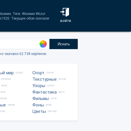
 Аниме. Теги: #Аниме #Azur
x1920. Текущие обои скачали
войти
Искать
тки
скачано 62.738 картинок
ый мир
Спорт
(2282)
(1815)
Текстурные
(105950)
(6378)
Узоры
(904)
(3762)
Фантастика
0204)
(821)
Фильмы
(4538)
(334)
ные
Фоны
(4046)
(608)
Цветы
8759)
(28145)