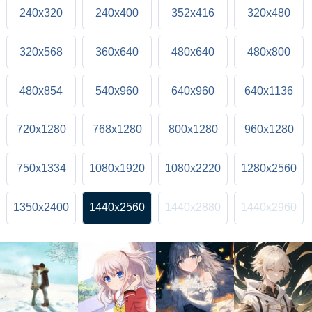
240x320
240x400
352x416
320x480
320x568
360x640
480x640
480x800
480x854
540x960
640x960
640x1136
720x1280
768x1280
800x1280
960x1280
750x1334
1080x1920
1080x2220
1280x2560
1350x2400
1440x2560
1440x2880
1440x2960