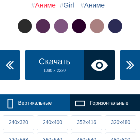
#
Аниме
#
Girl
#
Аниме
Скачать
1080 x 2220
Вертикальные
Горизонтальные
240x320
240x400
352x416
320x480
320x568
360x640
480x640
480x800