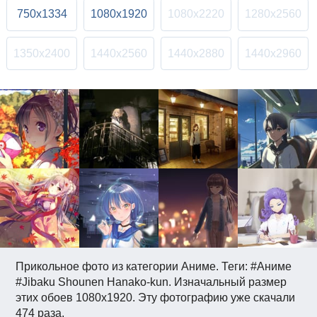
750x1334
1080x1920
1080x2220
1280x2560
1350x2400
1440x2560
1440x2880
1440x2960
Прикольное фото из категории Аниме. Теги: #Аниме
#Jibaku Shounen Hanako-kun. Изначальный размер
этих обоев 1080x1920. Эту фотографию уже скачали
474 раза.