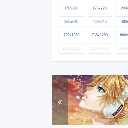
176x208
176x220
240
360x640
480x640
480
720x1280
768x1280
800x
1280x2560
1350x2400
1440