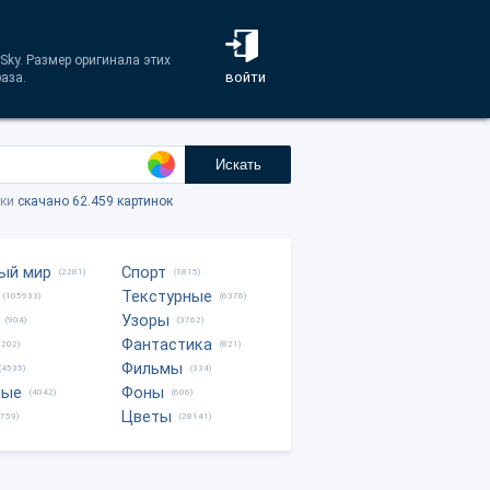
Sky. Размер оригинала этих
войти
аза.
Искать
тки
скачано 62.459 картинок
ый мир
Спорт
(2281)
(1815)
Текстурные
(105933)
(6376)
Узоры
(904)
(3762)
Фантастика
0202)
(821)
Фильмы
(4535)
(334)
ные
Фоны
(4042)
(606)
Цветы
8759)
(28141)