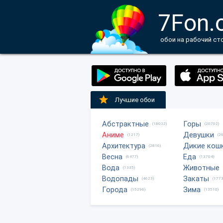
7Fon.
обои на рабочий ст
Лучшие обои
Абстрактные
Горы
(18032)
(20702)
Аниме
Девушки
(1217)
(2
Архитектура
Дикие кош
(2816)
Весна
Еда
(6477)
(13704)
Вода
Животные
(1335)
Водопады
Закаты
(4623)
(1773
Города
Зима
(15296)
(13510)