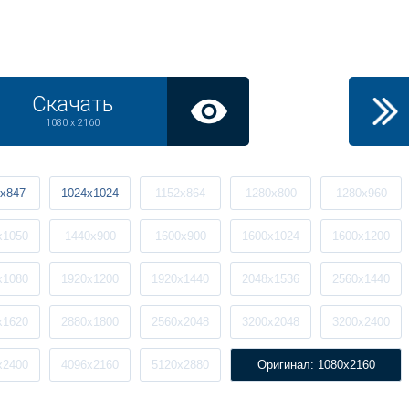
Скачать
1080 x 2160
x847
1024x1024
1152x864
1280x800
1280x960
x1050
1440x900
1600x900
1600x1024
1600x1200
x1080
1920x1200
1920x1440
2048x1536
2560x1440
x1620
2880x1800
2560x2048
3200x2048
3200x2400
x2400
4096x2160
5120x2880
Оригинал: 1080x2160