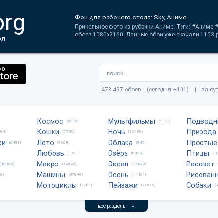
org
Фон для рабочего стола: Sky, Аниме
Прикольное фото из рубрики Аниме. Теги: #Аниме #
обоев 1080x2160. Данные обои уже скачали 1103 р
ол
478.497 обоев (сегодня +101) | за су
Космос
Мультфильмы
Подводн
(6006)
(1177)
Кошки
Ночь
Природа
684)
(7730)
(12408)
ки
Лето
Облака
Простые
(6488)
(9669)
(945)
Любовь
Озёра
Птицы
(1791)
(6990)
(1
Макро
Океан
Рассвет
(49468)
(12622)
(13539)
Машины
Осень
Рисован
8)
(37846)
(14461)
Мотоциклы
Пейзажи
Собаки
(3701)
(24579)
(
все разделы
▼