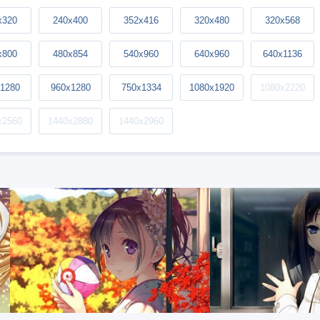
x320
240x400
352x416
320x480
320x568
x800
480x854
540x960
640x960
640x1136
1280
960x1280
750x1334
1080x1920
1080x2220
x2560
1440x2880
1440x2960