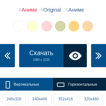
#
Аниме
#
Original
#
Аниме
Скачать
1080 x 2220
Вертикальные
Горизонтальные
240x320
240x400
352x416
320x480