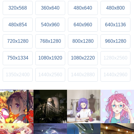
320x568
360x640
480x640
480x800
480x854
540x960
640x960
640x1136
720x1280
768x1280
800x1280
960x1280
750x1334
1080x1920
1080x2220
1280x2560
1350x2400
1440x2560
1440x2880
1440x2960