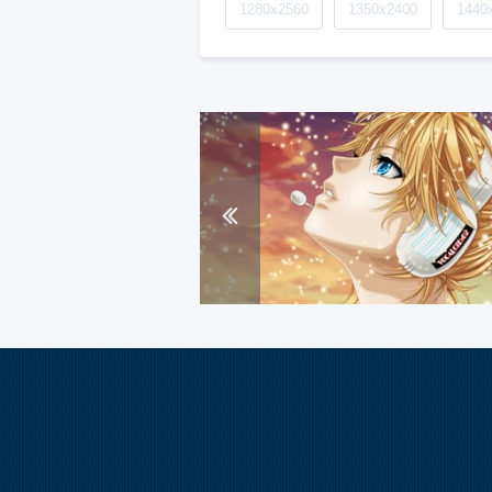
1280x2560
1350x2400
1440