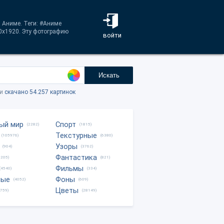
а Аниме. Теги: #Аниме
0x1920. Эту фотографию
войти
Искать
ки
скачано 54.257 картинок
ый мир
Спорт
(2282)
(1815)
Текстурные
(105976)
(6380)
Узоры
(904)
(3762)
Фантастика
0205)
(821)
Фильмы
(4540)
(334)
ные
Фоны
(4052)
(609)
Цветы
8759)
(28149)