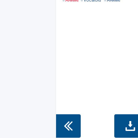
#
Аниме
#
Vocaloid
#
Аниме