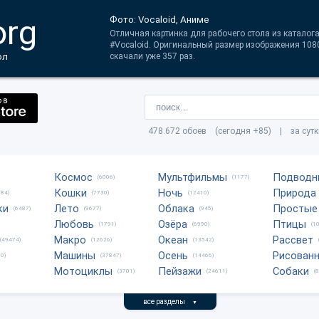
org
Фото: Vocaloid, Аниме
Отличная картинка для рабочего стола из каталог
#Vocaloid. Оригинальный размер изображения 108
ол
скачали уже 357 раз.
478.672 обоев (сегодня +85) | за сут
Космос
Мультфильмы
Подводн
(6006)
(1177)
Кошки
Ночь
Природа
684)
(7730)
(12410)
ки
Лето
Облака
Простые
(6487)
(9677)
(945)
Любовь
Озёра
Птицы
(1791)
(6990)
(1
Макро
Океан
Рассвет
(49474)
(12626)
(13542)
Машины
Осень
Рисован
0)
(37847)
(14466)
Мотоциклы
Пейзажи
Собаки
(3701)
(24611)
(
все разделы
▼