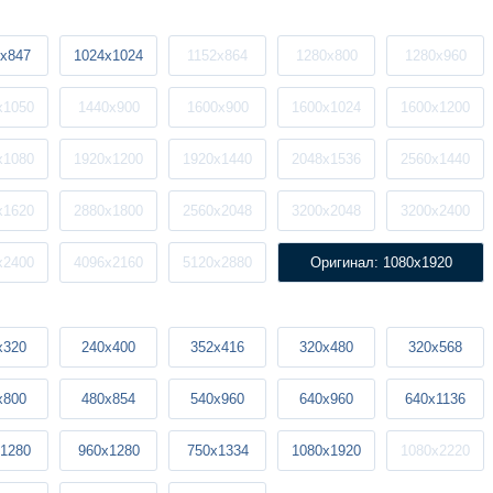
x847
1024x1024
1152x864
1280x800
1280x960
x1050
1440x900
1600x900
1600x1024
1600x1200
x1080
1920x1200
1920x1440
2048x1536
2560x1440
x1620
2880x1800
2560x2048
3200x2048
3200x2400
x2400
4096x2160
5120x2880
Оригинал: 1080x1920
x320
240x400
352x416
320x480
320x568
x800
480x854
540x960
640x960
640x1136
1280
960x1280
750x1334
1080x1920
1080x2220