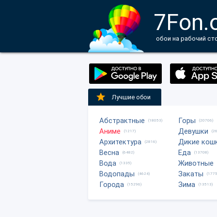
7Fon.
обои на рабочий ст
Лучшие обои
Абстрактные
Горы
(18053)
(20706)
Аниме
Девушки
(1217)
(2
Архитектура
Дикие кош
(2816)
Весна
Еда
(6482)
(13708)
Вода
Животные
(1335)
Водопады
Закаты
(4624)
(1775
Города
Зима
(15296)
(13513)