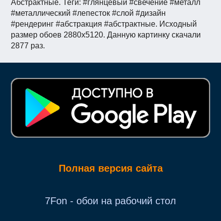
Абстрактные. Теги: #глянцевый #свечение #металл
#металлический #лепесток #слой #дизайн
#рендеринг #абстракция #абстрактные. Исходный
размер обоев 2880x5120. Данную картинку скачали
2877 раз.
Полная версия сайта
7Fon - обои на рабочий стол