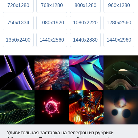
720x1280
768x1280
800x1280
960x1280
750x1334
1080x1920
1080x2220
1280x2560
1350x2400
1440x2560
1440x2880
1440x2960
Удивительная заставка на телефон из рубрики