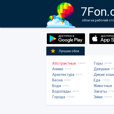
7Fon.
обои на рабочий ст
Лучшие обои
Абстрактные
Горы
(18053)
(20706)
Аниме
Девушки
(1217)
(2
Архитектура
Дикие кош
(2816)
Весна
Еда
(6482)
(13708)
Вода
Животные
(1335)
Водопады
Закаты
(4624)
(1775
Города
Зима
(15296)
(13513)