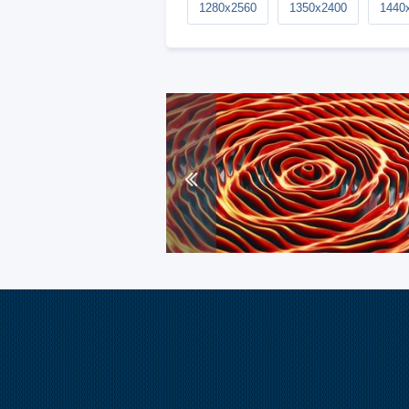
1280x2560
1350x2400
1440