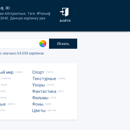
еф, 3D
ии Абстрактные. Теги: #Рельеф
3840. Данную картинку уже
войти
Искать
ки
скачано 54.558 картинок
ый мир
Спорт
(2282)
(1815)
Текстурные
(105976)
(6380)
Узоры
(904)
(3762)
Фантастика
0205)
(821)
Фильмы
(4540)
(334)
ные
Фоны
(4052)
(609)
Цветы
8759)
(28149)