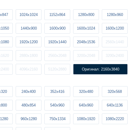
x847
1024x1024
1152x864
1280x800
1280x960
x1050
1440x900
1600x900
1600x1024
1600x1200
x1080
1920x1200
1920x1440
2048x1536
2560x1440
x1620
2880x1800
2560x2048
3200x2048
3200x2400
x2400
4096x2160
5120x2880
Оригинал: 2160x3840
x320
240x400
352x416
320x480
320x568
x800
480x854
540x960
640x960
640x1136
1280
960x1280
750x1334
1080x1920
1080x2220