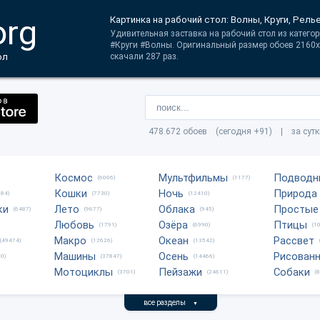
org
Картинка на рабочий стол: Волны, Круги, Рель
Удивительная заставка на рабочий стол из категор
#Круги #Волны. Оригинальный размер обоев 2160x
ол
скачали 287 раз.
478.672 обоев (сегодня +91) | за сут
Космос
Мультфильмы
Подводн
(6006)
(1177)
Кошки
Ночь
Природа
684)
(7730)
(12410)
ки
Лето
Облака
Простые
(6487)
(9677)
(945)
Любовь
Озёра
Птицы
(1791)
(6990)
(1
Макро
Океан
Рассвет
(49474)
(12626)
(13542)
Машины
Осень
Рисован
0)
(37847)
(14466)
Мотоциклы
Пейзажи
Собаки
(3701)
(24611)
(
все разделы
▼