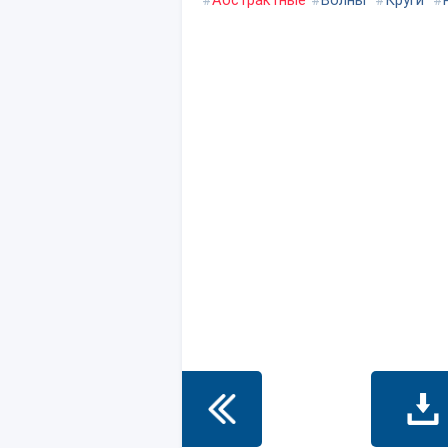
#
Абстрактные
#
Волны
#
Круги
#