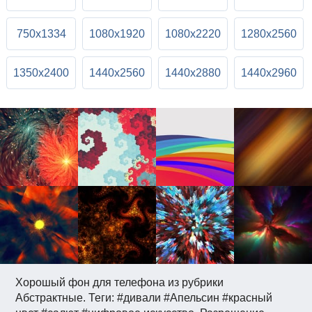
750x1334
1080x1920
1080x2220
1280x2560
1350x2400
1440x2560
1440x2880
1440x2960
Хорошый фон для телефона из рубрики
Абстрактные. Теги: #дивали #Апельсин #красный