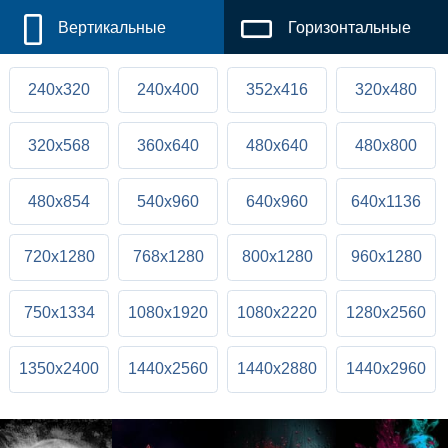
Вертикальные
Горизонтальные
240x320
240x400
352x416
320x480
320x568
360x640
480x640
480x800
480x854
540x960
640x960
640x1136
720x1280
768x1280
800x1280
960x1280
750x1334
1080x1920
1080x2220
1280x2560
1350x2400
1440x2560
1440x2880
1440x2960