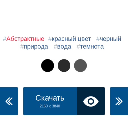
#
Абстрактные
#
красный цвет
#
черный
#
природа
#
вода
#
темнота
Скачать
2160 x 3840