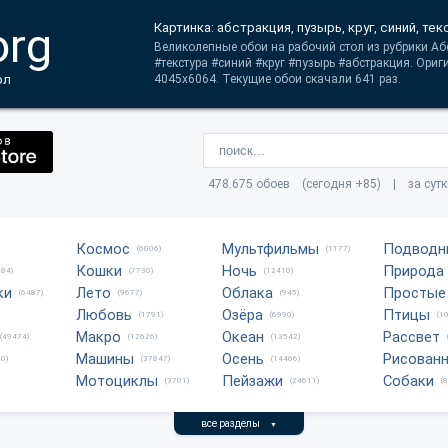
org
Картинка: абстракция, пузырь, круг, синий, тек
Великолепные обои на рабочий стол из рубрики Аб
#текстура #синий #круг #пузырь #абстракция. Ори
ол
4045x6064. Текущие обои скачали 641 раз.
478.675 обоев (сегодня +85) | за сут
Космос
Мультфильмы
Подводн
(6006)
(1177)
Кошки
Ночь
Природа
684)
(7730)
(12410)
ки
Лето
Облака
Простые
(6487)
(9677)
(945)
Любовь
Озёра
Птицы
(1791)
(6990)
(1
Макро
Океан
Рассвет
(49474)
(12626)
(13542)
Машины
Осень
Рисован
0)
(37847)
(14466)
Мотоциклы
Пейзажи
Собаки
(3701)
(24611)
(
все разделы
▼