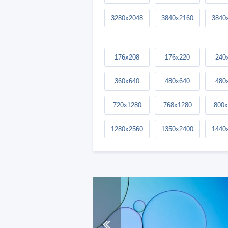
3280x2048
3840x2160
3840
176x208
176x220
240
360x640
480x640
480
720x1280
768x1280
800x
1280x2560
1350x2400
1440