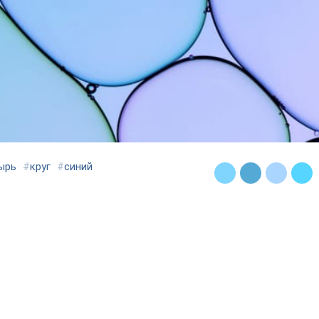
ырь
#
круг
#
синий