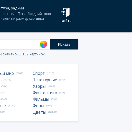
стура, задний
страктные. Теги: #задний план
гинальный размер картинки
войти
Искать
ки
скачано 55.139 картинок
ый мир
Спорт
(2282)
(1815)
Текстурные
(105976)
(6380)
Узоры
(904)
(3762)
Фантастика
0205)
(821)
Фильмы
(4540)
(334)
ные
Фоны
(4052)
(609)
Цветы
8759)
(28149)