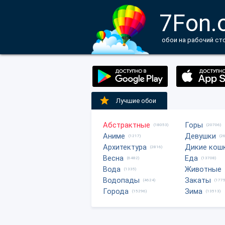
7Fon.
обои на рабочий ст
Лучшие обои
Абстрактные
Горы
(18053)
(20706)
Аниме
Девушки
(1217)
(2
Архитектура
Дикие кош
(2816)
Весна
Еда
(6482)
(13708)
Вода
Животные
(1335)
Водопады
Закаты
(4624)
(1775
Города
Зима
(15296)
(13513)