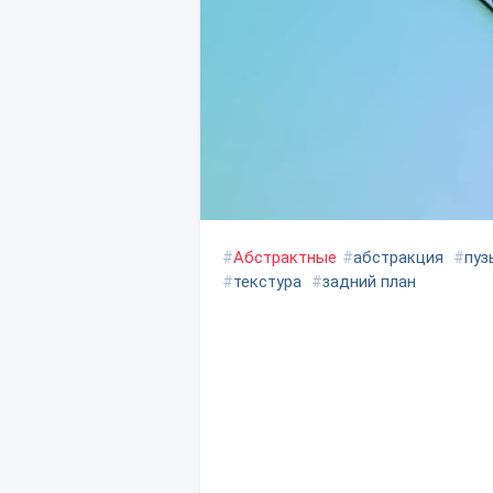
#
Абстрактные
#
абстракция
#
пуз
#
текстура
#
задний план