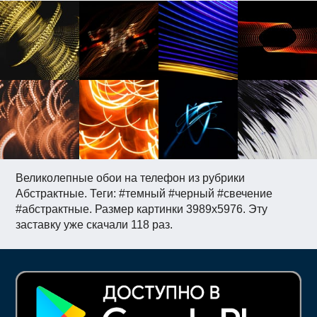
Великолепные обои на телефон из рубрики
Абстрактные. Теги: #темный #черный #свечение
#абстрактные. Размер картинки 3989x5976. Эту
заставку уже скачали 118 раз.