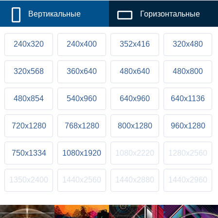
Вертикальные
Горизонтальные
240x320
240x400
352x416
320x480
320x568
360x640
480x640
480x800
480x854
540x960
640x960
640x1136
720x1280
768x1280
800x1280
960x1280
750x1334
1080x1920
1080x2220
1280x2560
1350x2400
1440x2560
1440x2880
1440x2960