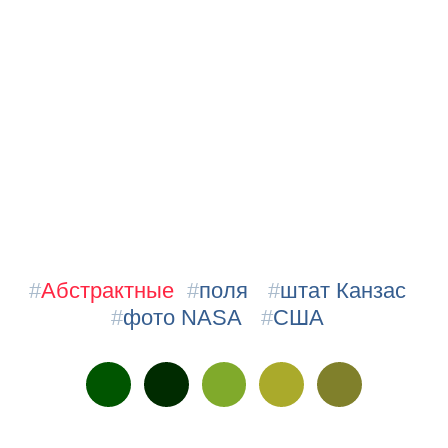
#
Абстрактные
#
поля
#
штат Канзас
#
фото NASA
#
США