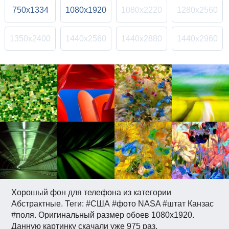
750x1334
1080x1920
1080x2220
1280x2560
1350x2400
1440x2560
1440x2880
1440x2960
Хорошый фон для телефона из категории
Абстрактные. Теги: #США #фото NASA #штат Канзас
#поля. Оригинальный размер обоев 1080x1920.
Данную картинку скачали уже 975 раз.