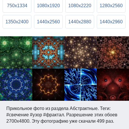
750x1334
1080x1920
1080x2220
1280x2560
1350x2400
1440x2560
1440x2880
1440x2960
Прикольное фото из раздела Абстрактные. Теги:
#свечение #узор #фрактал. Разрешение этих обоев
2700x4800. Эту фотографию уже скачали 499 раз.