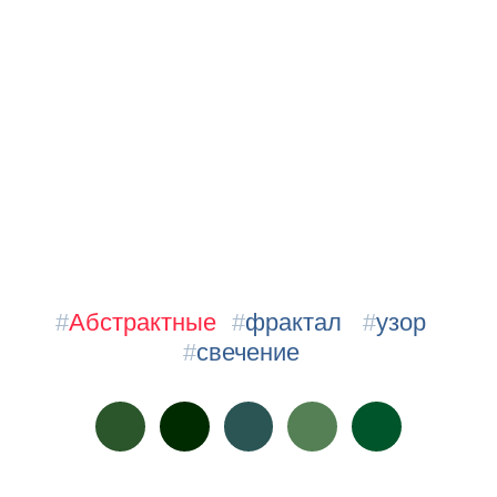
#
Абстрактные
#
фрактал
#
узор
#
свечение