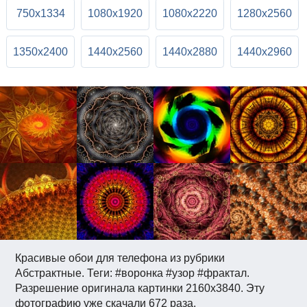
750x1334
1080x1920
1080x2220
1280x2560
1350x2400
1440x2560
1440x2880
1440x2960
Красивые обои для телефона из рубрики
Абстрактные. Теги: #воронка #узор #фрактал.
Разрешение оригинала картинки 2160x3840. Эту
фотографию уже скачали 672 раза.