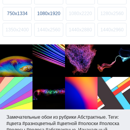
750x1334
1080x1920
1080x2220
1280x2560
1350x2400
1440x2560
1440x2880
1440x2960
Замечательные обои из рубрики Абстрактные. Теги:
#цвета #разноцветный #цветной #полоски #полоска
#полосы #полоса #абстрактные. Изначальный