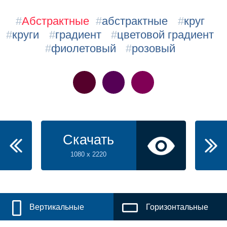
#
Абстрактные
#
абстрактные
#
круг
#
круги
#
градиент
#
цветовой градиент
#
фиолетовый
#
pозовый
Скачать
1080 x 2220
Вертикальные
Горизонтальные