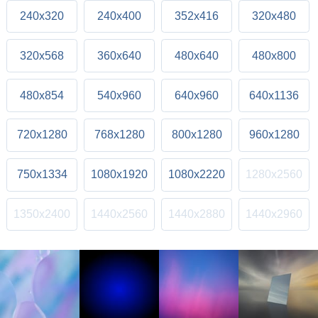
240x320
240x400
352x416
320x480
320x568
360x640
480x640
480x800
480x854
540x960
640x960
640x1136
720x1280
768x1280
800x1280
960x1280
750x1334
1080x1920
1080x2220
1280x2560
1350x2400
1440x2560
1440x2880
1440x2960