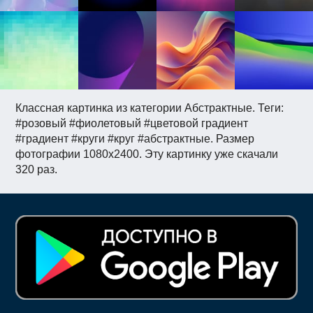
Классная картинка из категории Абстрактные. Теги:
#pозовый #фиолетовый #цветовой градиент
#градиент #круги #круг #абстрактные. Размер
фотографии 1080x2400. Эту картинку уже скачали
320 раз.