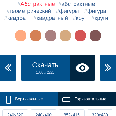
#
Абстрактные
#
абстрактные
#
геометрический
#
фигуры
#
фигура
#
квадрат
#
квадратный
#
круг
#
круги
Скачать
1080 x 2220
Вертикальные
Горизонтальные
240x320
240x400
352x416
320x480