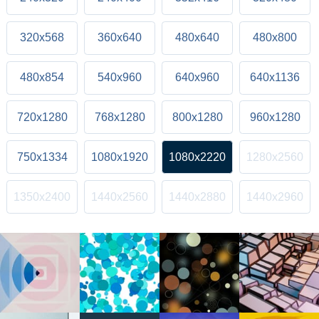
320x568
360x640
480x640
480x800
480x854
540x960
640x960
640x1136
720x1280
768x1280
800x1280
960x1280
750x1334
1080x1920
1080x2220
1280x2560
1350x2400
1440x2560
1440x2880
1440x2960