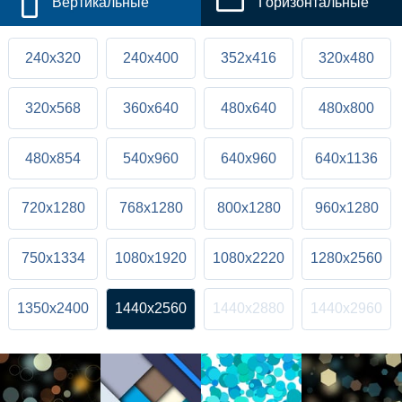
Вертикальные
Горизонтальные
240x320
240x400
352x416
320x480
320x568
360x640
480x640
480x800
480x854
540x960
640x960
640x1136
720x1280
768x1280
800x1280
960x1280
750x1334
1080x1920
1080x2220
1280x2560
1350x2400
1440x2560
1440x2880
1440x2960