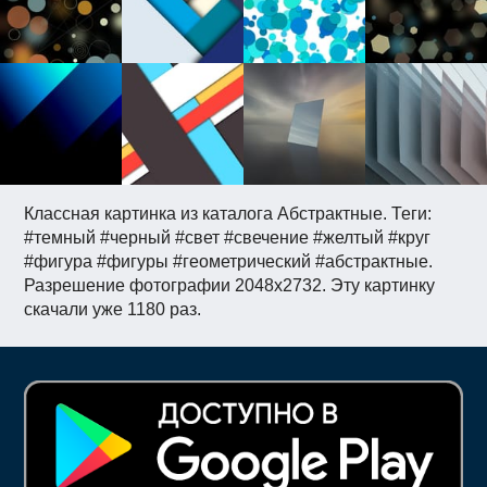
Классная картинка из каталога Абстрактные. Теги:
#темный #черный #свет #свечение #желтый #круг
#фигура #фигуры #геометрический #абстрактные.
Разрешение фотографии 2048x2732. Эту картинку
скачали уже 1180 раз.